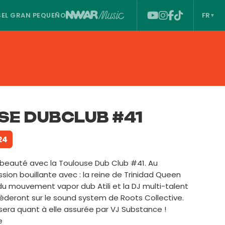
S
EL GRAN PEQUEÑO
FR
SE DUBCLUB #41
24
beauté avec la Toulouse Dub Club #41. Au
ion bouillante avec : la reine de Trinidad Queen
du mouvement vapor dub Atili et la DJ multi-talent
èderont sur le sound system de Roots Collective.
sera quant à elle assurée par VJ Substance !
e