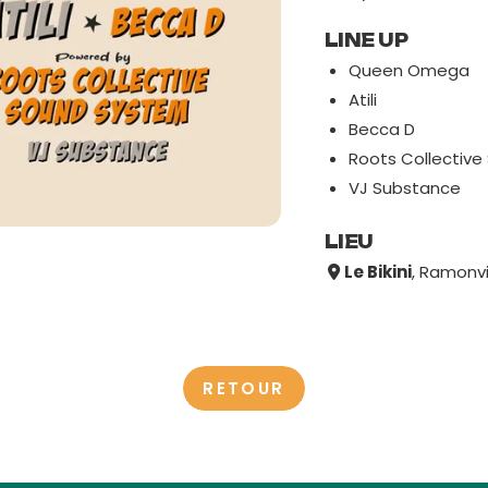
LINE UP
Queen Omega
Atili
Becca D
Roots Collectiv
VJ Substance
LIEU
Le Bikini
, Ramonvi
RETOUR