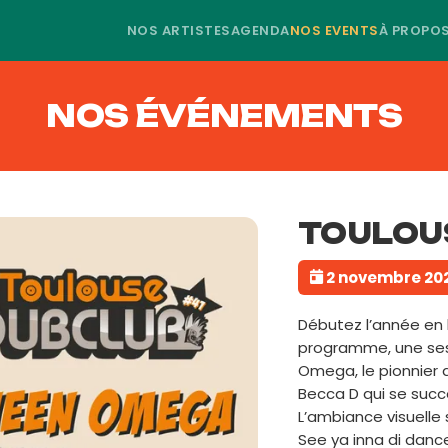
NOS ARTISTES
AGENDA
NOS EVENTS
À PROPO
NOS ÉVÉNEMENTS
TOULOU
2 novembre 20
Débutez l’année en 
programme, une sess
Omega, le pionnier 
Becca D qui se succ
L’ambiance visuelle 
See ya inna di danc