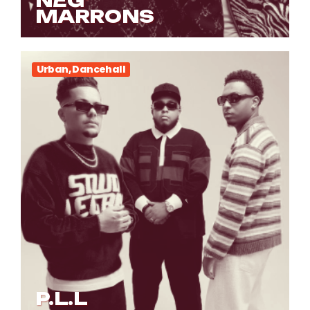
MARRONS
Urban, Dancehall
P.L.L