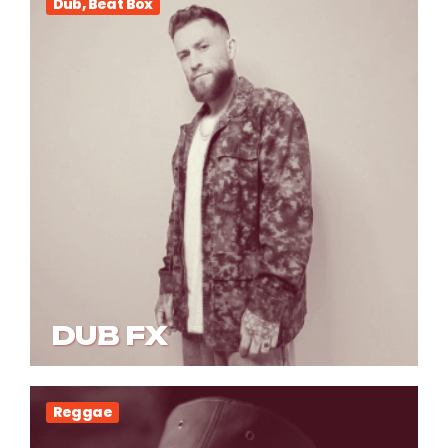
Dub, Beat Box
DUB FX
Reggae