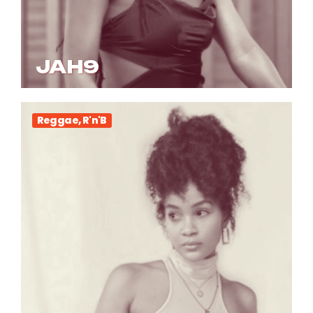
JAH9
Reggae, R'n'B