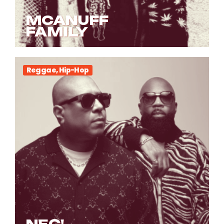
MCANUFF
FAMILY
Reggae, Hip-Hop
NEG'