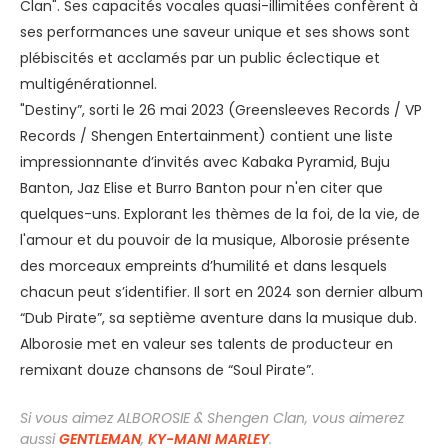
Clan". Ses capacités vocales quasi-illimitées confèrent à
ses performances une saveur unique et ses shows sont
plébiscités et acclamés par un public éclectique et
multigénérationnel.
"Destiny”, sorti le 26 mai 2023 (Greensleeves Records / VP
Records / Shengen Entertainment) contient une liste
impressionnante d’invités avec Kabaka Pyramid, Buju
Banton, Jaz Elise et Burro Banton pour n'en citer que
quelques-uns. Explorant les thèmes de la foi, de la vie, de
l'amour et du pouvoir de la musique, Alborosie présente
des morceaux empreints d’humilité et dans lesquels
chacun peut s’identifier. Il sort en 2024 son dernier album
“Dub Pirate”, sa septième aventure dans la musique dub.
Alborosie met en valeur ses talents de producteur en
remixant douze chansons de “Soul Pirate”.
Si vous aimez ALBOROSIE & Shengen Clan, vous aimerez
aussi
GENTLEMAN
,
KY-MANI MARLEY
.