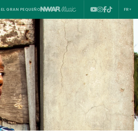
S
EL GRAN PEQUEÑO
FR