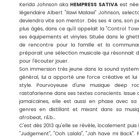
Kerida Johnson aka
HEMPRESS SATIVA
est née 
légendaire Albert "Ilawi Malawi" Johnson, selec
deviendra vite son mentor. Dès ses 4 ans, son p
plus âgés, dans ce qu'il appelait la "Control T
ses équipements et vinyles. Située dans le ghe
de rencontre pour la famille et la communau
préparait une sélection musicale qui résonnait d
pour l'écouter jouer.
Son immersion très jeune dans la sound system 
général, lui a apporté une force créative et l
style. Pourvoyeuse d'une musique deep root
rastafarienne dans ses textes conscients. Issue 
jamaïcaines, elle est aussi en phase avec sa
genres en distillant et mixant dans sa musi
afrobeat, r&b...
C'est dès 2013 qu'elle se révèle, localement pu
"Judgement", "Ooh Lalala", "Jah have mi Back". P