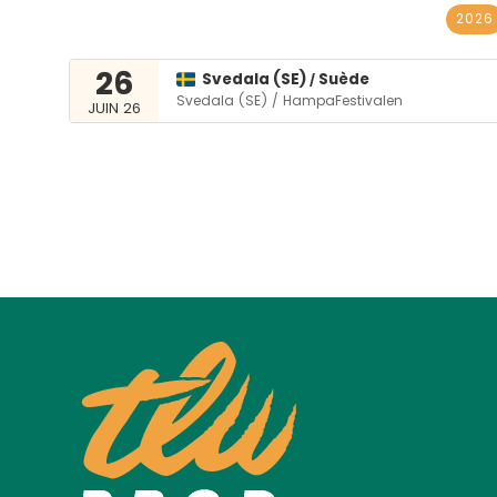
2026
26
Svedala (SE)
Suède
/
Svedala (SE) / HampaFestivalen
JUIN 26