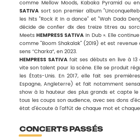
comme Mellow Moods, Kabaka Pyramid ou enc
SATIVA
sort son premier album "UnconqueRebe
les hits "Rock it In a dance" et "Wah Dada Deng"
décide de confier dix des treize titres au sorc
Meets
HEMPRESS SATIVA
In Dub ». Elle continu
comme "Boom Shakalak" (2019) et est revenue q
sens “Charka”, en 2023.
HEMPRESS SATIVA
fait ses débuts en live à 13
vite son talent pour la scène. Elle se produit ré
les États-Unis. En 2017, elle fait ses premièr
Espagne, Angleterre) et fait notamment sensat
show à la hauteur des plus grands et capte le 
tous les coups son audience, avec ses dons d'é
état d'écoute à l'affût de chaque mot et chaque
CONCERTS PASSÉS