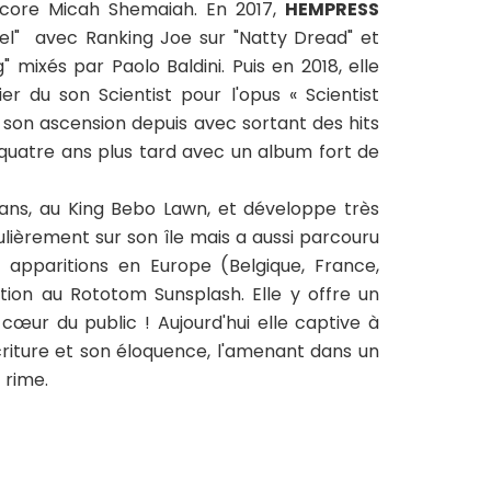
ore Micah Shemaiah. En 2017,
HEMPRESS
l" avec Ranking Joe sur "Natty Dread" et
 mixés par Paolo Baldini. Puis en 2018, elle
ier du son Scientist pour l'opus « Scientist
e son ascension depuis avec sortant des hits
uatre ans plus tard avec un album fort de
 ans, au King Bebo Lawn, et développe très
gulièrement sur son île mais a aussi parcouru
es apparitions en Europe (Belgique, France,
ion au Rototom Sunsplash. Elle y offre un
cœur du public ! Aujourd'hui elle captive à
criture et son éloquence, l'amenant dans un
 rime.