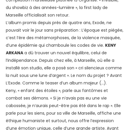
compilation marseillaise platinée 13 Organisé. « Invisible,
du showbiz à des années-lumière », la first lady de
Marseille officialisait son retour.
L’album promis depuis près de quatre ans, Exode, ne
pouvait voir le jour sans préparation : L’époque est piégée,
c’est l’ère des métamorphoses, de la violence masquée,
d’une épidémie qui chamboule les codes de vie.
KENY
ARKANA
a dû trouver un nouvel équilibre, celui de
l’indépendance. Depuis chez elle, à Marseille, où elle a
installé son studio, elle a posé son « cri silencieux comme
la nuit sous une lune d’argent ». Le nom du projet ? Avant
L’Exode. Comme le teaser d’un album majeur (...).
Keny, « enfant des étoiles », parle aux fantômes et
combat ses démons. « Si je n’avais pas eu une vie
cabossée, je n’aurais peut-être pas été dans le rap ». Elle
parle pour les siens, pour sa ville de Marseille, affiche une
éthique humaniste et surtout, nous offre l’expression
d’une émotion unique, celle d’une grande artiste. Avant