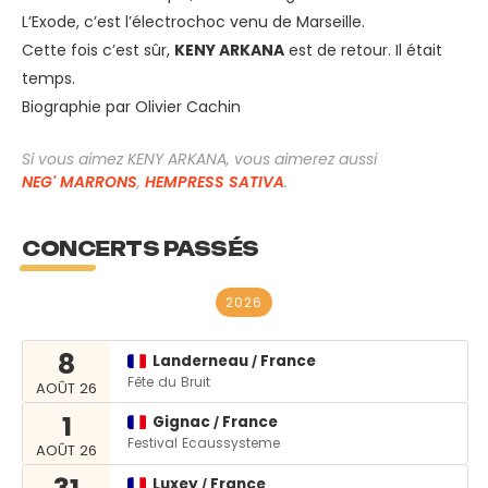
L’Exode, c’est l’électrochoc venu de Marseille.
Cette fois c’est sûr,
KENY ARKANA
est de retour. Il était
temps.
Biographie par Olivier Cachin
Si vous aimez KENY ARKANA, vous aimerez aussi
NEG' MARRONS
,
HEMPRESS SATIVA
.
CONCERTS PASSÉS
2026
8
Landerneau
France
/
Fête du Bruit
AOÛT 26
1
Gignac
France
/
Festival Ecaussysteme
AOÛT 26
Luxey
France
/