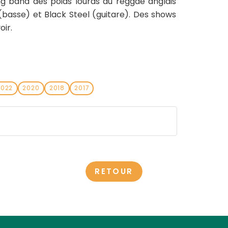
g band des poids lourds du reggae anglais
(basse) et Black Steel (guitare). Des shows
oir.
2022
2020
2018
2017
RETOUR