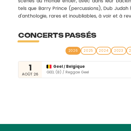
scènes du monde entier, avec dans leur backin
tels que Barry Prince (percussions), Dub Judah 
d'anthologie, rares et inoubliables, à voir et à rev
CONCERTS PASSÉS
2026
2025
2024
2023
1
Geel
Belgique
/
GEEL (B) / Reggae Geel
AOÛT 26