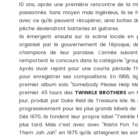
10 ans, après une première rencontre de la mus
passionnés. Sans moyen mais ingénieux, ils se 
avec ce qu'ils peuvent récupérer, ainsi boîtes de
pêche deviendront batteries et guitares.
Ils émergent ensuite sur la scène locale en
organisé par le gouvernement de l'époque, d
champions de leur paroisse. L'année suivant
remportent le concours dans la catégorie "group
Après avoir rejoint pour une courte période T
pour enregistrer ses compositions. En 1966, 
premier album solo "Somebody Please Help Me" 
premier 45 tours des
TWINKLE BROTHERS
en t
jour, produit par Duke Reid de Treasure Isle. Il
progressivement pour les plus grands labels de 
Dès 1970, ils fondent leur propre label "Twinkl
plus tard. Mais c’est avec avec "Rasta Pon Top
Them Jah Jah" en 1975 qu’ils atteignent les s