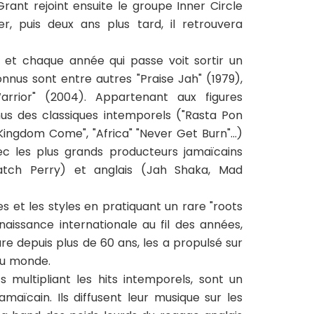
rant rejoint ensuite le groupe Inner Circle
ler, puis deux ans plus tard, il retrouvera
 et chaque année qui passe voit sortir un
nnus sont entre autres "Praise Jah" (1979),
arrior" (2004). Appartenant aux figures
nus des classiques intemporels ("Rasta Pon
 Kingdom Come", "Africa" "Never Get Burn"...)
ec les plus grands producteurs jamaïcains
ratch Perry) et anglais (Jah Shaka, Mad
s et les styles en pratiquant un rare "roots
aissance internationale au fil des années,
re depuis plus de 60 ans, les a propulsé sur
du monde.
s multipliant les hits intemporels, sont un
amaïcain. Ils diffusent leur musique sur les