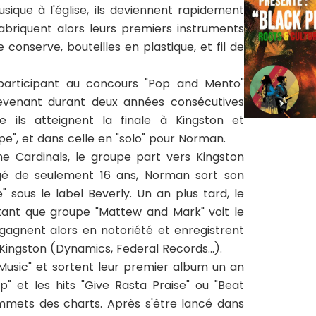
ique à l'église, ils deviennent rapidement
fabriquent alors leurs premiers instruments
 conserve, bouteilles en plastique, et fil de
 participant au concours "Pop and Mento"
evenant durant deux années consécutives
e ils atteignent la finale à Kingston et
e", et dans celle en "solo" pour Norman.
he Cardinals, le groupe part vers Kingston
âgé de seulement 16 ans, Norman sort son
sous le label Beverly. Un an plus tard, le
ant que groupe "Mattew and Mark" voit le
s gagnent alors en notoriété et enregistrent
Kingston (Dynamics, Federal Records...).
e Music" et sortent leur premier album un an
" et les hits "Give Rasta Praise" ou "Beat
ommets des charts. Après s'être lancé dans