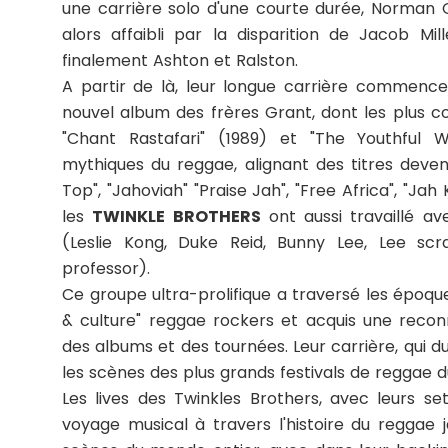
une carrière solo d'une courte durée, Norman G
alors affaibli par la disparition de Jacob Mil
finalement Ashton et Ralston.
A partir de là, leur longue carrière commence
nouvel album des frères Grant, dont les plus co
"Chant Rastafari" (1989) et "The Youthful W
mythiques du reggae, alignant des titres deve
Top", "Jahoviah" "Praise Jah", "Free Africa", "Jah
les
TWINKLE BROTHERS
ont aussi travaillé av
(Leslie Kong, Duke Reid, Bunny Lee, Lee sc
professor).
Ce groupe ultra-prolifique a traversé les époque
& culture" reggae rockers et acquis une reconn
des albums et des tournées. Leur carrière, qui du
les scènes des plus grands festivals de reggae 
Les lives des Twinkles Brothers, avec leurs set
voyage musical à travers l'histoire du reggae j